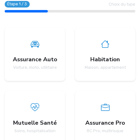
Étape
1
/
3
Choix du type
Assurance Auto
Habitation
Voiture, moto, utilitaire
Maison, appartement
Mutuelle Santé
Assurance Pro
Soins, hospitalisation
RC Pro, multirisque