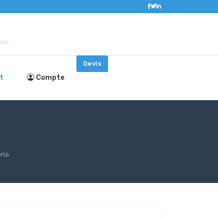
dé...
Devis
t
Compte
ons