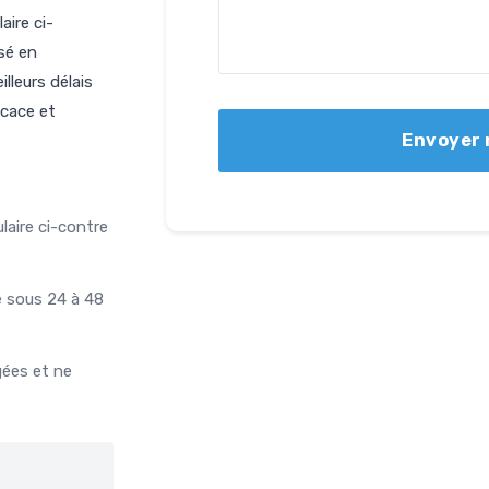
aire ci-
sé en
lleurs délais
icace et
aire ci-contre
 sous 24 à 48
ées et ne