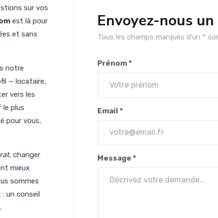
estions sur vos
Envoyez-nous un
com
est là pour
ées et sans
Tous les champs marqués d'un * son
Prénom *
s notre
il — locataire,
ter vers les
 le plus
Email *
é pour vous,
rat
, changer
Message *
ent mieux
nous sommes
: un conseil
.