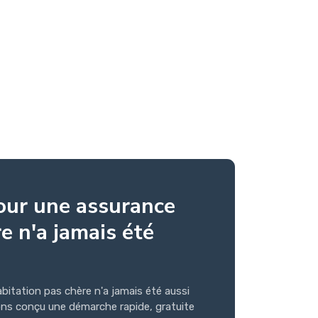
our une assurance
e n'a jamais été
bitation pas chère n'a jamais été aussi
ns conçu une démarche rapide, gratuite