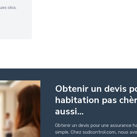
es clics.
Obtenir un devis p
habitation pas chèr
aussi...
Obtenir un devis pour une assurance ha
simple. Chez sudcontrol.com, nous avo